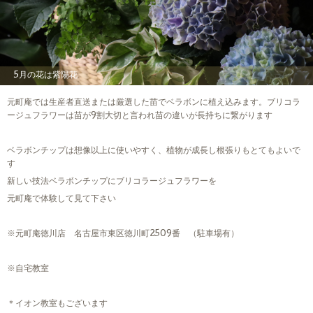
5月の花は紫陽花
元町庵では生産者直送または厳選した苗でベラボンに植え込みます。ブリコラ
ージュフラワーは苗が9割大切と言われ苗の違いが長持ちに繋がります
ベラボンチップは想像以上に使いやすく、植物が成長し根張りもとてもよいで
す
新しい技法ベラボンチップにブリコラージュフラワーを
元町庵で体験して見て下さい
※元町庵徳川店 名古屋市東区徳川町2509番 （駐車場有）
※自宅教室
＊イオン教室もございます