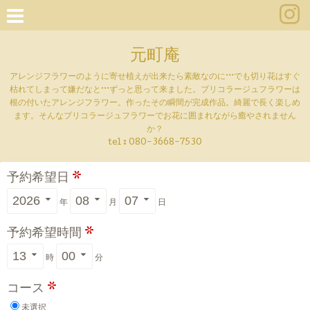
元町庵
アレンジフラワーのように寄せ植えが出来たら素敵なのに···でも切り花はすぐ
枯れてしまって嫌だなと···ずっと思って来ました。ブリコラージュフラワーは
根の付いたアレンジフラワー。作ったその瞬間が完成作品。綺麗で長く楽しめ
ます。そんなブリコラージュフラワーでお花に囲まれながら癒やされません
か？
tel :
080-3668-7530
予約希望日
*
年
月
日
予約希望時間
*
時
分
コース
*
未選択