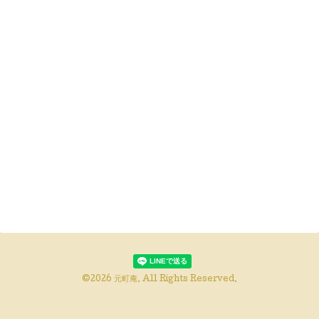
©2026
元町庵
. All Rights Reserved.