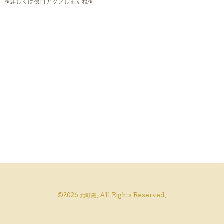
❉詳しくは後日アップしますね❉
©2026
元町庵
. All Rights Reserved.