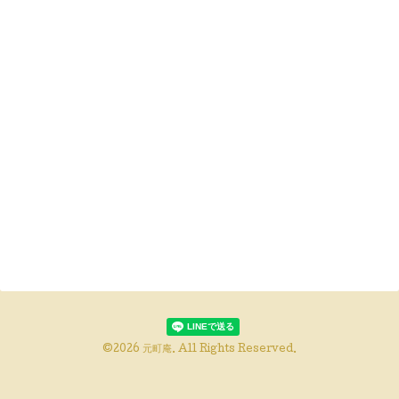
©2026
元町庵
. All Rights Reserved.