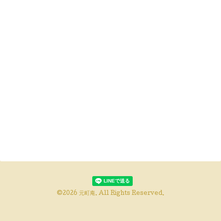
©2026
元町庵
. All Rights Reserved.