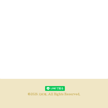
©2026
元町庵
. All Rights Reserved.