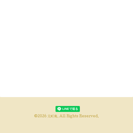
©2026
元町庵
. All Rights Reserved.