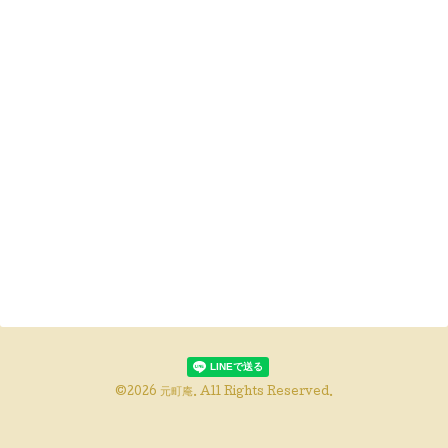
©2026
元町庵
. All Rights Reserved.