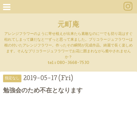
元町庵
アレンジフラワーのように寄せ植えが出来たら素敵なのに···でも切り花はすぐ
枯れてしまって嫌だなと···ずっと思って来ました。ブリコラージュフラワーは
根の付いたアレンジフラワー。作ったその瞬間が完成作品。綺麗で長く楽しめ
ます。そんなブリコラージュフラワーでお花に囲まれながら癒やされません
か？
tel :
080-3668-7530
2019-05-17 (Fri)
指定なし
勉強会のため不在となります