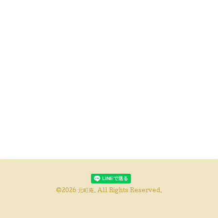
©2026
元町庵
. All Rights Reserved.