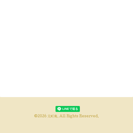
©2026
元町庵
. All Rights Reserved.