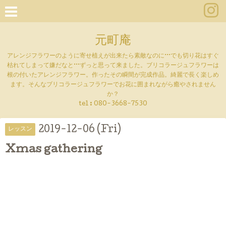
元町庵
アレンジフラワーのように寄せ植えが出来たら素敵なのに···でも切り花はすぐ
枯れてしまって嫌だなと···ずっと思って来ました。ブリコラージュフラワーは
根の付いたアレンジフラワー。作ったその瞬間が完成作品。綺麗で長く楽しめ
ます。そんなブリコラージュフラワーでお花に囲まれながら癒やされません
か？
tel :
080-3668-7530
2019-12-06 (Fri)
レッスン
Xmas gathering