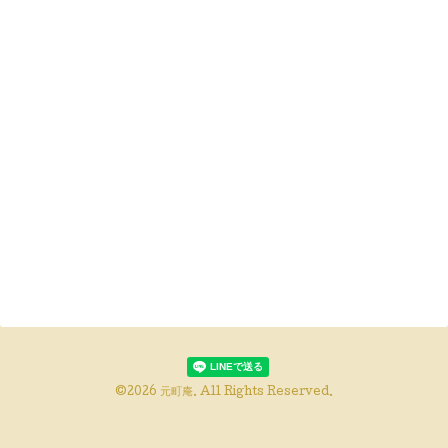
©2026
元町庵
. All Rights Reserved.