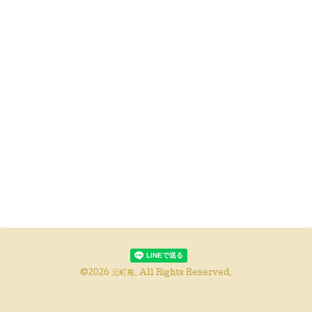
©2026
元町庵
. All Rights Reserved.