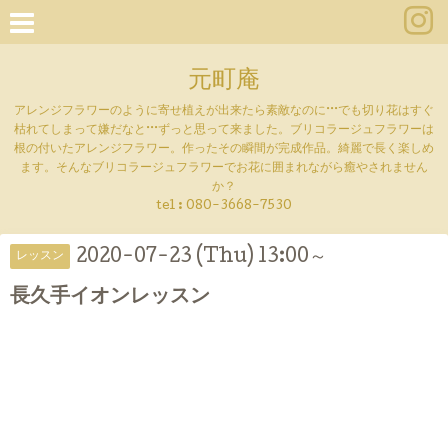
元町庵
アレンジフラワーのように寄せ植えが出来たら素敵なのに···でも切り花はすぐ
枯れてしまって嫌だなと···ずっと思って来ました。ブリコラージュフラワーは
根の付いたアレンジフラワー。作ったその瞬間が完成作品。綺麗で長く楽しめ
ます。そんなブリコラージュフラワーでお花に囲まれながら癒やされません
か？
tel :
080-3668-7530
2020-07-23 (Thu) 13:00～
レッスン
長久手イオンレッスン