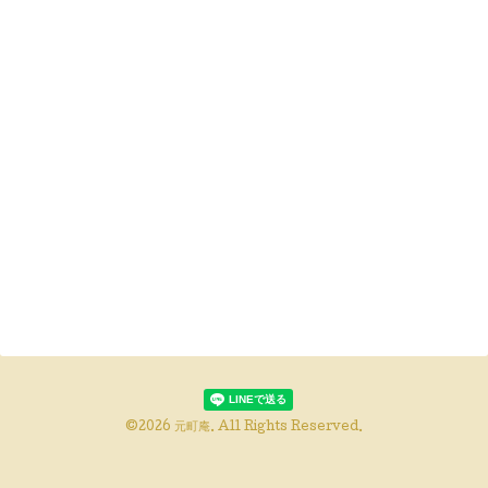
©2026
元町庵
. All Rights Reserved.