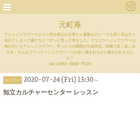
元町庵
アレンジフラワーのように寄せ植えが出来たら素敵なのに···でも切り花はすぐ
枯れてしまって嫌だなと···ずっと思って来ました。ブリコラージュフラワーは
根の付いたアレンジフラワー。作ったその瞬間が完成作品。綺麗で長く楽しめ
ます。そんなブリコラージュフラワーでお花に囲まれながら癒やされません
か？
tel :
080-3668-7530
2020-07-24 (Fri) 13:30～
レッスン
知立カルチャーセンター レッスン