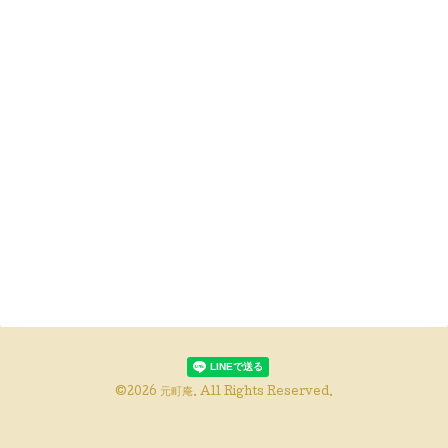
©2026
元町庵
. All Rights Reserved.