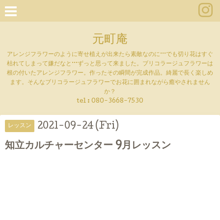
元町庵
アレンジフラワーのように寄せ植えが出来たら素敵なのに···でも切り花はすぐ
枯れてしまって嫌だなと···ずっと思って来ました。ブリコラージュフラワーは
根の付いたアレンジフラワー。作ったその瞬間が完成作品。綺麗で長く楽しめ
ます。そんなブリコラージュフラワーでお花に囲まれながら癒やされません
か？
tel :
080-3668-7530
2021-09-24 (Fri)
レッスン
知立カルチャーセンター 9月レッスン