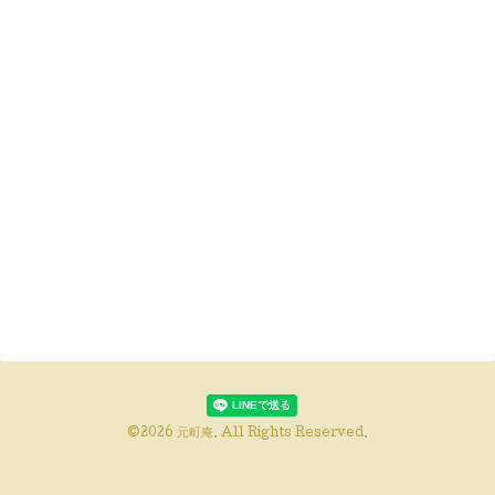
©2026
元町庵
. All Rights Reserved.