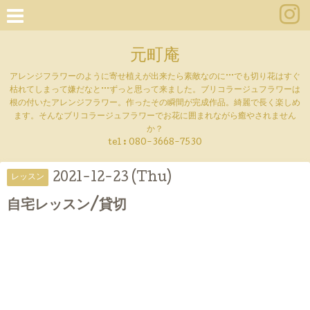
元町庵
アレンジフラワーのように寄せ植えが出来たら素敵なのに···でも切り花はすぐ
枯れてしまって嫌だなと···ずっと思って来ました。ブリコラージュフラワーは
根の付いたアレンジフラワー。作ったその瞬間が完成作品。綺麗で長く楽しめ
ます。そんなブリコラージュフラワーでお花に囲まれながら癒やされません
か？
tel :
080-3668-7530
2021-12-23 (Thu)
レッスン
自宅レッスン/貸切