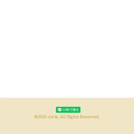
©2026
元町庵
. All Rights Reserved.