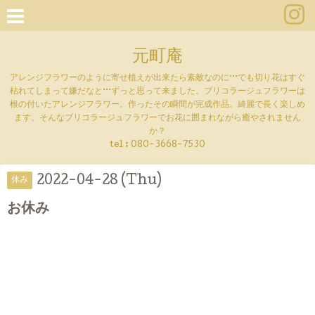
元町庵
アレンジフラワーのように寄せ植えが出来たら素敵なのに···でも切り花はすぐ
枯れてしまって嫌だなと···ずっと思って来ました。ブリコラージュフラワーは
根の付いたアレンジフラワー。作ったその瞬間が完成作品。綺麗で長く楽しめ
ます。そんなブリコラージュフラワーでお花に囲まれながら癒やされません
か？
tel :
080-3668-7530
2022-04-28 (Thu)
休み
お休み