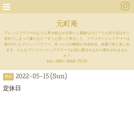
元町庵
アレンジフラワーのように寄せ植えが出来たら素敵なのに···でも切り花はすぐ
枯れてしまって嫌だなと···ずっと思って来ました。ブリコラージュフラワーは
根の付いたアレンジフラワー。作ったその瞬間が完成作品。綺麗で長く楽しめ
ます。そんなブリコラージュフラワーでお花に囲まれながら癒やされません
か？
tel :
080-3668-7530
2022-05-15 (Sun)
休み
定休日