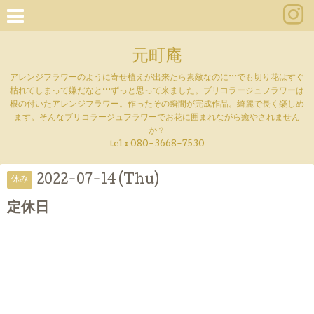
元町庵
アレンジフラワーのように寄せ植えが出来たら素敵なのに···でも切り花はすぐ
枯れてしまって嫌だなと···ずっと思って来ました。ブリコラージュフラワーは
根の付いたアレンジフラワー。作ったその瞬間が完成作品。綺麗で長く楽しめ
ます。そんなブリコラージュフラワーでお花に囲まれながら癒やされません
か？
tel :
080-3668-7530
2022-07-14 (Thu)
休み
定休日