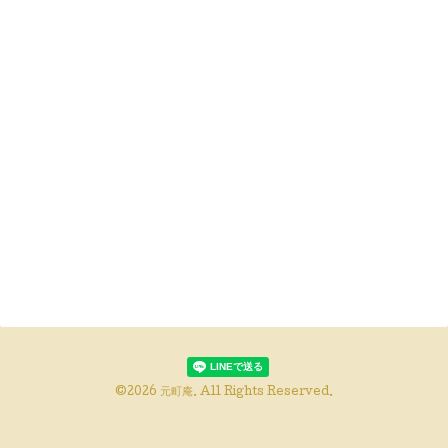
©2026
元町庵
. All Rights Reserved.