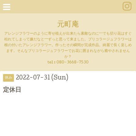
元町庵
アレンジフラワーのように寄せ植えが出来たら素敵なのに···でも切り花はすぐ
枯れてしまって嫌だなと···ずっと思って来ました。ブリコラージュフラワーは
根の付いたアレンジフラワー。作ったその瞬間が完成作品。綺麗で長く楽しめ
ます。そんなブリコラージュフラワーでお花に囲まれながら癒やされません
か？
tel :
080-3668-7530
2022-07-31 (Sun)
休み
定休日