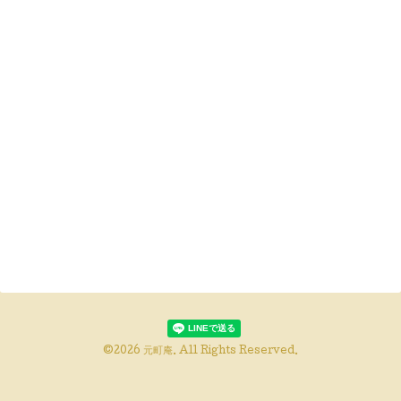
©2026
元町庵
. All Rights Reserved.