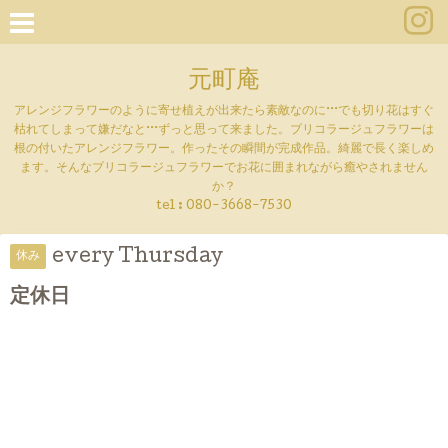
元町庵
アレンジフラワーのように寄せ植えが出来たら素敵なのに···でも切り花はすぐ
枯れてしまって嫌だなと···ずっと思って来ました。ブリコラージュフラワーは
根の付いたアレンジフラワー。作ったその瞬間が完成作品。綺麗で長く楽しめ
ます。そんなブリコラージュフラワーでお花に囲まれながら癒やされません
か？
tel :
080-3668-7530
every Thursday
休み
定休日