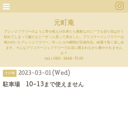
元町庵
アレンジフラワーのように寄せ植えが出来たら素敵なのに···でも切り花はすぐ
枯れてしまって嫌だなと···ずっと思って来ました。ブリコラージュフラワーは
根の付いたアレンジフラワー。作ったその瞬間が完成作品。綺麗で長く楽しめ
ます。そんなブリコラージュフラワーでお花に囲まれながら癒やされません
か？
tel :
080-3668-7530
2023-03-01 (Wed)
その他
駐車場 10-13まで使えません