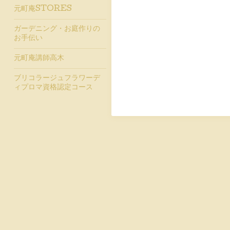
元町庵STORES
ガーデニング・お庭作りの
お手伝い
元町庵講師高木
ブリコラージュフラワーデ
ィプロマ資格認定コース