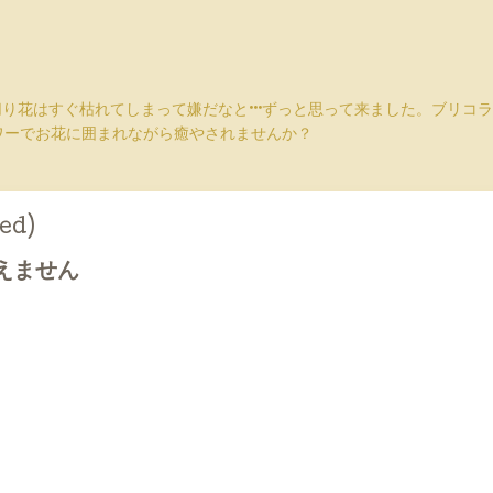
切り花はすぐ枯れてしまって嫌だなと···ずっと思って来ました。ブリ
ワーでお花に囲まれながら癒やされませんか？
ed)
使えません