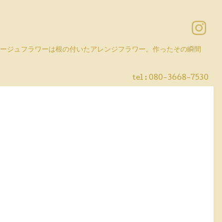
コラージュフラワーは根の付いたアレンジフラワー。作ったその瞬間
tel :
080-3668-7530