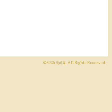
©2026
元町庵
. All Rights Reserved.