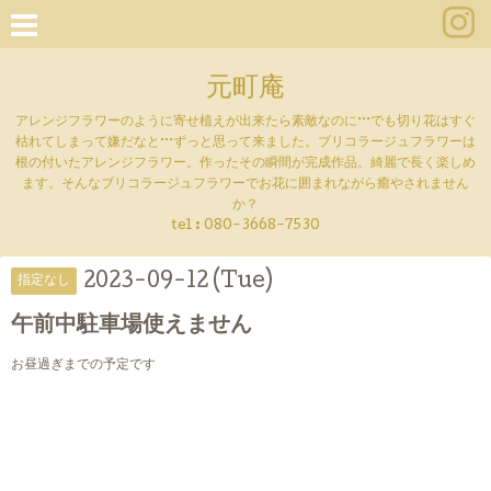
元町庵
アレンジフラワーのように寄せ植えが出来たら素敵なのに···でも切り花はすぐ
枯れてしまって嫌だなと···ずっと思って来ました。ブリコラージュフラワーは
根の付いたアレンジフラワー。作ったその瞬間が完成作品。綺麗で長く楽しめ
ます。そんなブリコラージュフラワーでお花に囲まれながら癒やされません
か？
tel :
080-3668-7530
2023-09-12 (Tue)
指定なし
午前中駐車場使えません
お昼過ぎまでの予定です