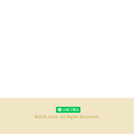
©2026
元町庵
. All Rights Reserved.