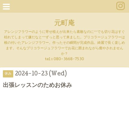
元町庵
アレンジフラワーのように寄せ植えが出来たら素敵なのに···でも切り花はすぐ
枯れてしまって嫌だなと···ずっと思って来ました。ブリコラージュフラワーは
根の付いたアレンジフラワー。作ったその瞬間が完成作品。綺麗で長く楽しめ
ます。そんなブリコラージュフラワーでお花に囲まれながら癒やされません
か？
tel :
080-3668-7530
2024-10-23 (Wed)
休み
出張レッスンのためお休み