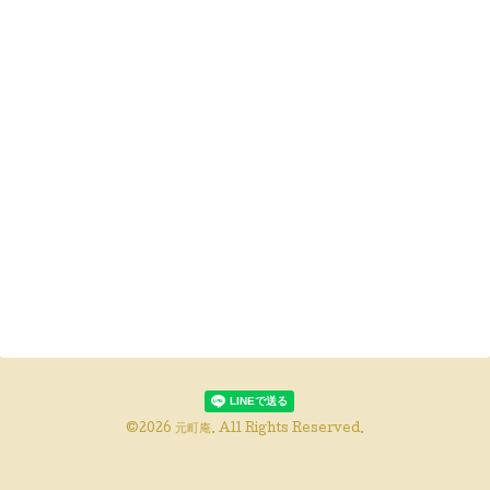
©2026
元町庵
. All Rights Reserved.