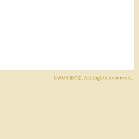
©2026
元町庵
. All Rights Reserved.