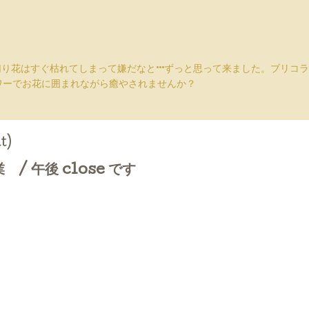
切り花はすぐ枯れてしまって嫌だなと···ずっと思って来ました。ブリ
ワーでお花に囲まれながら癒やされませんか？
t)
業 / 午後 close です