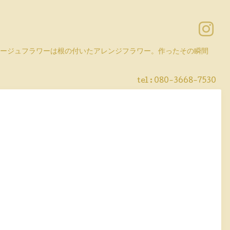
コラージュフラワーは根の付いたアレンジフラワー。作ったその瞬間
tel :
080-3668-7530