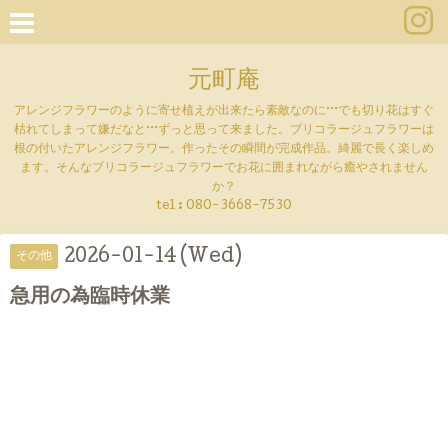
元町庵
アレンジフラワーのように寄せ植えが出来たら素敵なのに···でも切り花はすぐ
枯れてしまって嫌だなと···ずっと思って来ました。ブリコラージュフラワーは
根の付いたアレンジフラワー。作ったその瞬間が完成作品。綺麗で長く楽しめ
ます。そんなブリコラージュフラワーでお花に囲まれながら癒やされません
か？
tel :
080-3668-7530
2026-01-14 (Wed)
その他
急用の為臨時休業