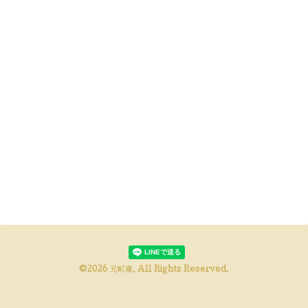
©2026
元町庵
. All Rights Reserved.