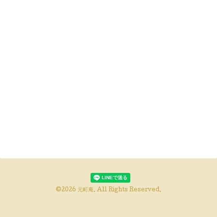
©2026
元町庵
. All Rights Reserved.