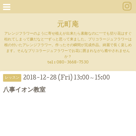
元町庵
アレンジフラワーのように寄せ植えが出来たら素敵なのに···でも切り花はすぐ
枯れてしまって嫌だなと···ずっと思って来ました。ブリコラージュフラワーは
根の付いたアレンジフラワー。作ったその瞬間が完成作品。綺麗で長く楽しめ
ます。そんなブリコラージュフラワーでお花に囲まれながら癒やされません
か？
tel :
080-3668-7530
2018-12-28 (Fri) 13:00～15:00
レッスン
八事イオン教室