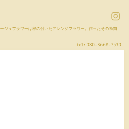
コラージュフラワーは根の付いたアレンジフラワー。作ったその瞬間
tel :
080-3668-7530