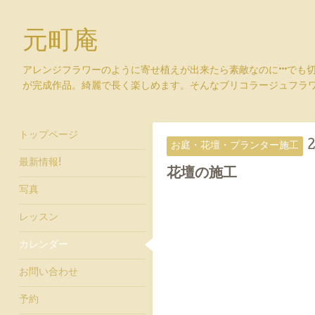
元町庵
アレンジフラワーのように寄せ植えが出来たら素敵なのに···でも
が完成作品。綺麗で長く楽しめます。そんなブリコラージュフラ
トップページ
2
お庭・花壇・プランター施工
最新情報!
花壇の施工
写真
レッスン
カレンダー
お問い合わせ
予約