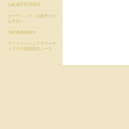
元町庵STORES
ガーデニング・お庭作りの
お手伝い
元町庵講師高木
ブリコラージュフラワーデ
ィプロマ資格認定コース