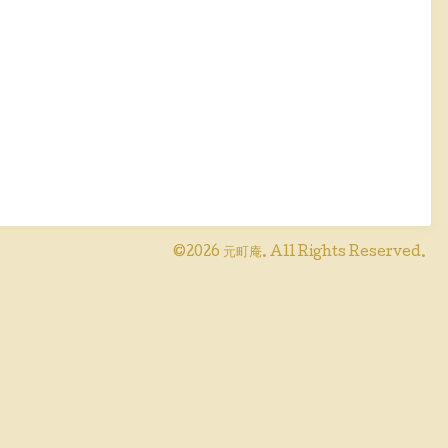
©2026
元町庵
. All Rights Reserved.