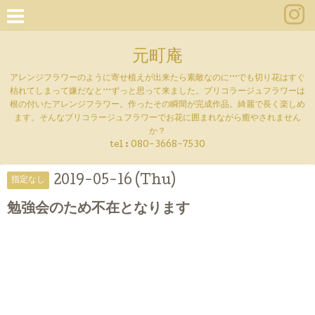
元町庵
アレンジフラワーのように寄せ植えが出来たら素敵なのに···でも切り花はすぐ
枯れてしまって嫌だなと···ずっと思って来ました。ブリコラージュフラワーは
根の付いたアレンジフラワー。作ったその瞬間が完成作品。綺麗で長く楽しめ
ます。そんなブリコラージュフラワーでお花に囲まれながら癒やされません
か？
tel :
080-3668-7530
2019-05-16 (Thu)
指定なし
勉強会のため不在となります