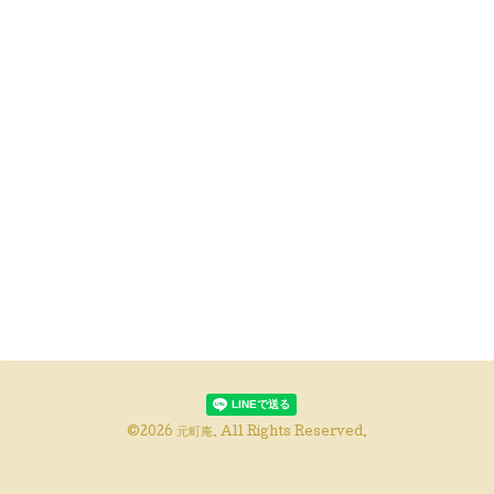
©2026
元町庵
. All Rights Reserved.