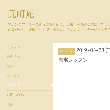
元町庵
アレンジフラワーのように寄せ植えが出来たら素敵なのに···でも
が完成作品。綺麗で長く楽しめます。そんなブリコラージュフラ
トップページ
2019-05-28 (
レッスン
最新情報!
自宅レッスン
写真
レッスン
カレンダー
お問い合わせ
予約