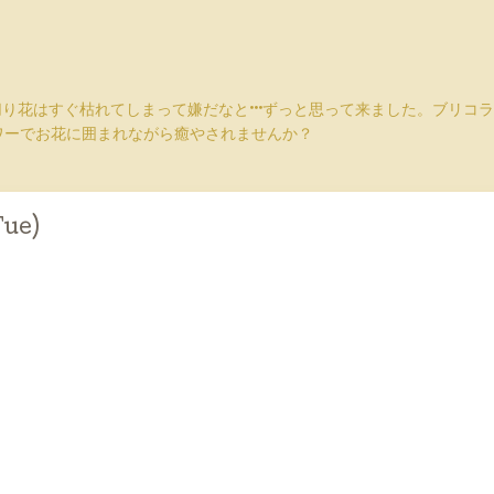
切り花はすぐ枯れてしまって嫌だなと···ずっと思って来ました。ブリ
ワーでお花に囲まれながら癒やされませんか？
Tue)