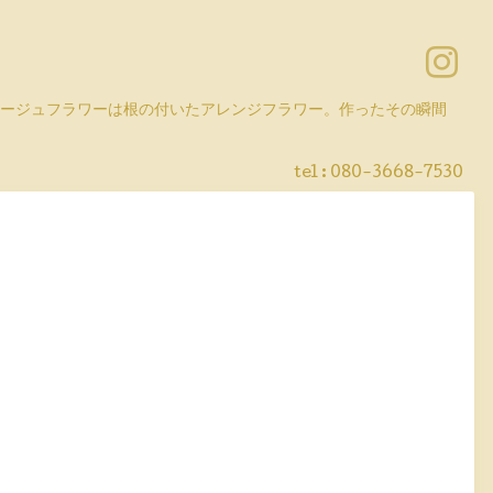
コラージュフラワーは根の付いたアレンジフラワー。作ったその瞬間
tel :
080-3668-7530