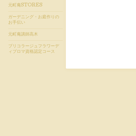
元町庵STORES
ガーデニング・お庭作りの
お手伝い
元町庵講師高木
ブリコラージュフラワーデ
ィプロマ資格認定コース