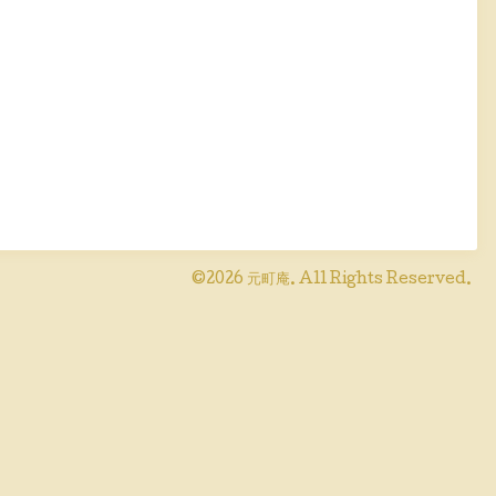
©2026
元町庵
. All Rights Reserved.