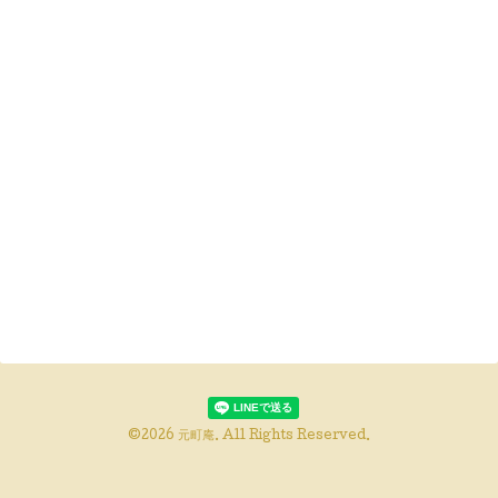
©2026
元町庵
. All Rights Reserved.