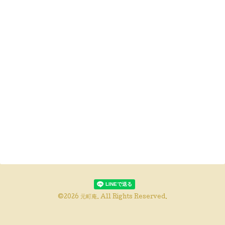
©2026
元町庵
. All Rights Reserved.