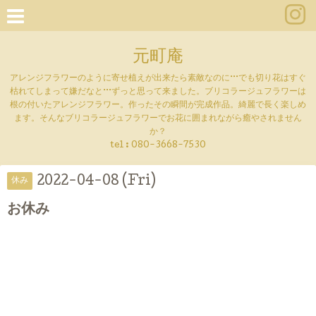
元町庵
アレンジフラワーのように寄せ植えが出来たら素敵なのに···でも切り花はすぐ
枯れてしまって嫌だなと···ずっと思って来ました。ブリコラージュフラワーは
根の付いたアレンジフラワー。作ったその瞬間が完成作品。綺麗で長く楽しめ
ます。そんなブリコラージュフラワーでお花に囲まれながら癒やされません
か？
tel :
080-3668-7530
2022-04-08 (Fri)
休み
お休み