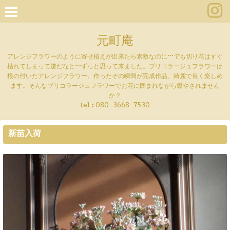
元町庵
アレンジフラワーのように寄せ植えが出来たら素敵なのに···でも切り花はすぐ
枯れてしまって嫌だなと···ずっと思って来ました。ブリコラージュフラワーは
根の付いたアレンジフラワー。作ったその瞬間が完成作品。綺麗で長く楽しめ
ます。そんなブリコラージュフラワーでお花に囲まれながら癒やされません
か？
tel :
080-3668-7530
新苗入荷