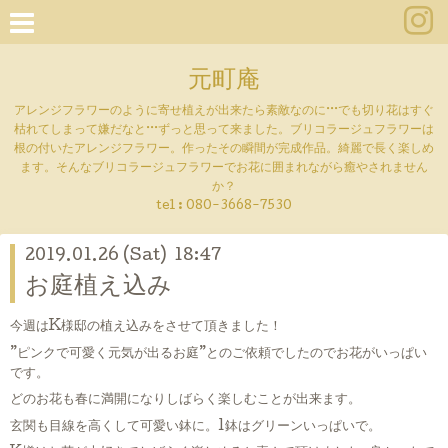
元町庵
アレンジフラワーのように寄せ植えが出来たら素敵なのに···でも切り花はすぐ
枯れてしまって嫌だなと···ずっと思って来ました。ブリコラージュフラワーは
根の付いたアレンジフラワー。作ったその瞬間が完成作品。綺麗で長く楽しめ
ます。そんなブリコラージュフラワーでお花に囲まれながら癒やされません
か？
tel :
080-3668-7530
2019.01.26 (Sat) 18:47
お庭植え込み
今週はK様邸の植え込みをさせて頂きました！
”ピンクで可愛く元気が出るお庭”とのご依頼でしたのでお花がいっぱい
です。
どのお花も春に満開になりしばらく楽しむことが出来ます。
玄関も目線を高くして可愛い鉢に。1鉢はグリーンいっぱいで。