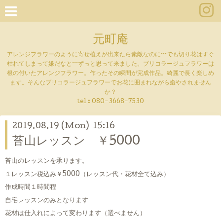
元町庵
アレンジフラワーのように寄せ植えが出来たら素敵なのに···でも切り花はすぐ
枯れてしまって嫌だなと···ずっと思って来ました。ブリコラージュフラワーは
根の付いたアレンジフラワー。作ったその瞬間が完成作品。綺麗で長く楽しめ
ます。そんなブリコラージュフラワーでお花に囲まれながら癒やされません
か？
tel :
080-3668-7530
2019.08.19 (Mon) 15:16
苔山レッスン ￥5000
苔山のレッスンを承ります。
１レッスン税込み￥5000（レッスン代・花材全て込み）
作成時間１時間程
自宅レッスンのみとなります
花材は仕入れによって変わります（選べません）