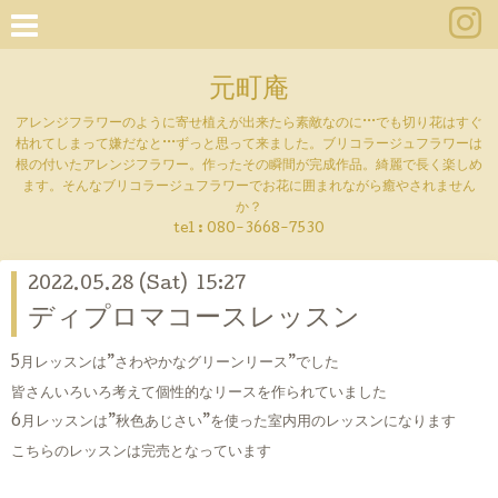
元町庵
アレンジフラワーのように寄せ植えが出来たら素敵なのに···でも切り花はすぐ
枯れてしまって嫌だなと···ずっと思って来ました。ブリコラージュフラワーは
根の付いたアレンジフラワー。作ったその瞬間が完成作品。綺麗で長く楽しめ
ます。そんなブリコラージュフラワーでお花に囲まれながら癒やされません
か？
tel :
080-3668-7530
2022.05.28 (Sat) 15:27
ディプロマコースレッスン
5月レッスンは”さわやかなグリーンリース”でした
皆さんいろいろ考えて個性的なリースを作られていました
6月レッスンは”秋色あじさい”を使った室内用のレッスンになります
こちらのレッスンは完売となっています