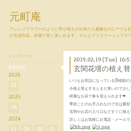
元町庵
アレンジフラワーのように寄せ植えが出来たら素敵なのに···でも
が完成作品。綺麗で長く楽しめます。そんなブリコラージュフラ
トップページ
2019.02.19 (Tue) 16:5
最新情報!
玄関花壇の植え替
2026
いつもお世話になっているB様邸の
01
今植え替えするとまだ寒いので少し
綺麗なお花で春を迎えられます❤︎
2025
季節ごとのお手入れなので次は夏
06
玄関やお店の入り口などすぐに植え
2024
詳しくはお気軽にお電話・メールで
11
08
02
01