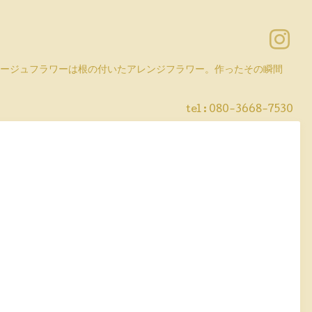
コラージュフラワーは根の付いたアレンジフラワー。作ったその瞬間
tel :
080-3668-7530