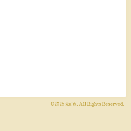
©2026
元町庵
. All Rights Reserved.