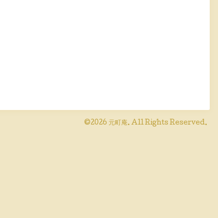
©2026
元町庵
. All Rights Reserved.