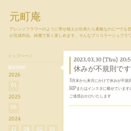
元町庵
アレンジフラワーのように寄せ植えが出来たら素敵なのに···でも
が完成作品。綺麗で長く楽しめます。そんなブリコラージュフラ
トップページ
2023.03.30 (Thu) 20:5
最新情報!
休みが不規則です
2026
3月末から来月にかけて休みが不規
01
HPまたはインスタに載せています
ご迷惑おかけいたします
2025
06
2024
11
08
02
01