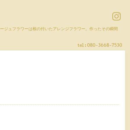
コラージュフラワーは根の付いたアレンジフラワー。作ったその瞬間
tel :
080-3668-7530