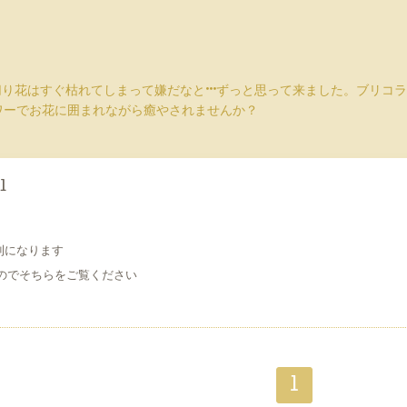
切り花はすぐ枯れてしまって嫌だなと···ずっと思って来ました。ブリ
ワーでお花に囲まれながら癒やされませんか？
1
則になります
のでそちらをご覧ください
1