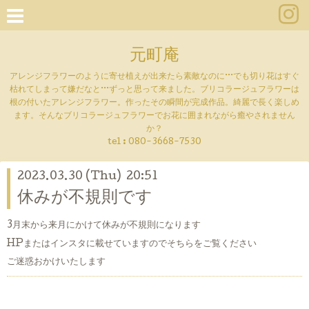
元町庵
アレンジフラワーのように寄せ植えが出来たら素敵なのに···でも切り花はすぐ
枯れてしまって嫌だなと···ずっと思って来ました。ブリコラージュフラワーは
根の付いたアレンジフラワー。作ったその瞬間が完成作品。綺麗で長く楽しめ
ます。そんなブリコラージュフラワーでお花に囲まれながら癒やされません
か？
tel :
080-3668-7530
2023.03.30 (Thu) 20:51
休みが不規則です
3月末から来月にかけて休みが不規則になります
HPまたはインスタに載せていますのでそちらをご覧ください
ご迷惑おかけいたします