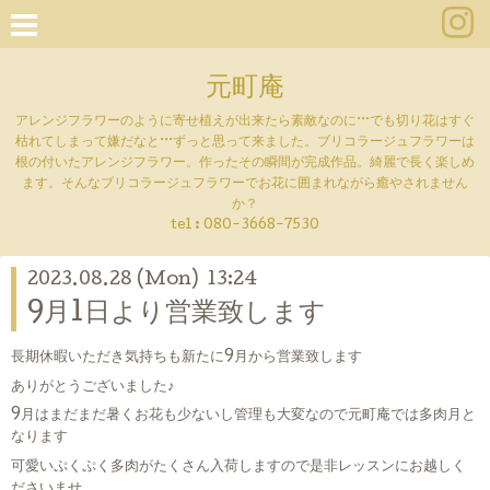
元町庵
アレンジフラワーのように寄せ植えが出来たら素敵なのに···でも切り花はすぐ
枯れてしまって嫌だなと···ずっと思って来ました。ブリコラージュフラワーは
根の付いたアレンジフラワー。作ったその瞬間が完成作品。綺麗で長く楽しめ
ます。そんなブリコラージュフラワーでお花に囲まれながら癒やされません
か？
tel :
080-3668-7530
2023.08.28 (Mon) 13:24
9月1日より営業致します
長期休暇いただき気持ちも新たに9月から営業致します
ありがとうございました♪
9月はまだまだ暑くお花も少ないし管理も大変なので元町庵では多肉月と
なります
可愛いぷくぷく多肉がたくさん入荷しますので是非レッスンにお越しく
ださいませ