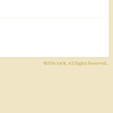
©2026
元町庵
. All Rights Reserved.