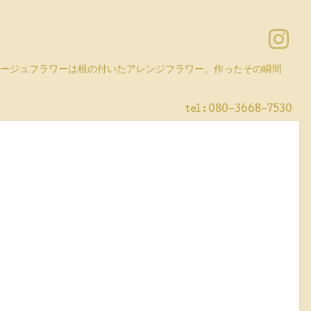
コラージュフラワーは根の付いたアレンジフラワー。作ったその瞬間
tel :
080-3668-7530