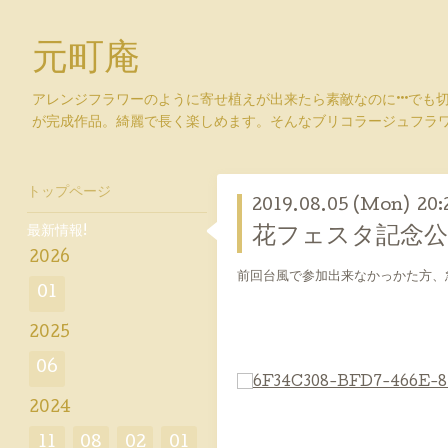
元町庵
アレンジフラワーのように寄せ植えが出来たら素敵なのに···でも
が完成作品。綺麗で長く楽しめます。そんなブリコラージュフラ
トップページ
2019.08.05 (Mon) 20:
最新情報!
花フェスタ記念公
2026
前回台風で参加出来なかっかた方、
01
2025
06
2024
11
08
02
01