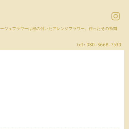
コラージュフラワーは根の付いたアレンジフラワー。作ったその瞬間
tel :
080-3668-7530