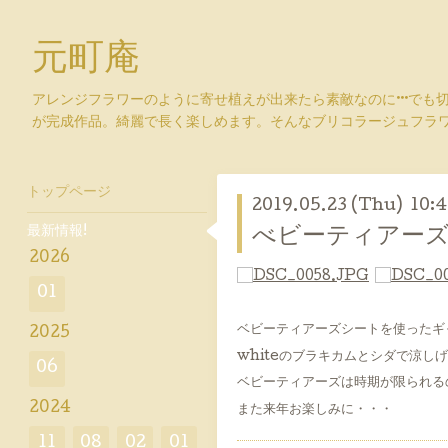
元町庵
アレンジフラワーのように寄せ植えが出来たら素敵なのに···でも
が完成作品。綺麗で長く楽しめます。そんなブリコラージュフラ
トップページ
2019.05.23 (Thu) 10:
最新情報!
べビーティアーズシ
2026
01
ベビーティアーズシートを使ったギ
2025
whiteのブラキカムとシダで涼し
06
ベビーティアーズは時期が限られる
2024
また来年お楽しみに・・・
11
08
02
01