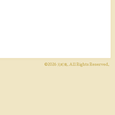
©2026
元町庵
. All Rights Reserved.