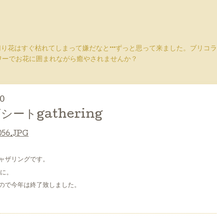
切り花はすぐ枯れてしまって嫌だなと···ずっと思って来ました。ブリ
ワーでお花に囲まれながら癒やされませんか？
40
ートgathering
ャザリングです。
げに。
ので今年は終了致しました。