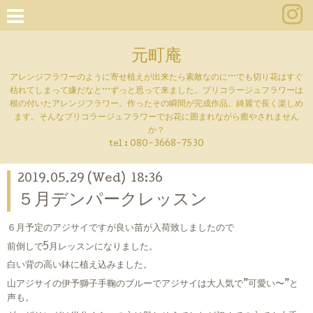
元町庵
アレンジフラワーのように寄せ植えが出来たら素敵なのに···でも切り花はすぐ
枯れてしまって嫌だなと···ずっと思って来ました。ブリコラージュフラワーは
根の付いたアレンジフラワー。作ったその瞬間が完成作品。綺麗で長く楽しめ
ます。そんなブリコラージュフラワーでお花に囲まれながら癒やされません
か？
tel :
080-3668-7530
2019.05.29 (Wed) 18:36
５月デンパークレッスン
６月予定のアジサイですが良い苗が入荷致しましたので
前倒しで5月レッスンになりました。
白い背の高い鉢に植え込みました。
山アジサイの伊予獅子手鞠のブルーでアジサイは大人気で”可愛い〜”と
声も。