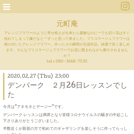
元町庵
アレンジフラワーのように寄せ植えが出来たら素敵なのに···でも切り花はすぐ
枯れてしまって嫌だなと···ずっと思って来ました。ブリコラージュフラワーは
根の付いたアレンジフラワー。作ったその瞬間が完成作品。綺麗で長く楽しめ
ます。そんなブリコラージュフラワーでお花に囲まれながら癒やされません
か？
tel :
080-3668-7530
2020.02.27 (Thu) 23:00
デンパーク ２月26日レッスンでし
た
今月は”アネモネとデージー”です。
デンパーク レッスンは満席となり皆様コロナウイルスの騒ぎの中起こし
下さりありがとうございました。
半数近くが新規の方で初めてのギャザリングを楽しそうに作ってらっし