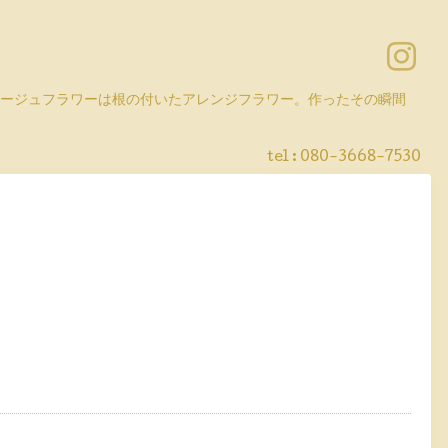
コラージュフラワーは根の付いたアレンジフラワー。作ったその瞬間
tel :
080-3668-7530