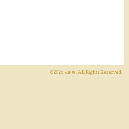
©2026
元町庵
. All Rights Reserved.