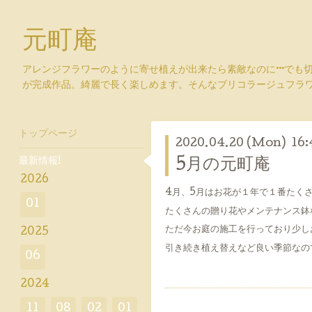
元町庵
アレンジフラワーのように寄せ植えが出来たら素敵なのに···でも
が完成作品。綺麗で長く楽しめます。そんなブリコラージュフラ
トップページ
2020.04.20 (Mon) 16:
最新情報!
5月の元町庵
2026
4月、5月はお花が１年で１番たく
01
たくさんの贈り花やメンテナンス鉢
ただ今お庭の施工を行っており少し
2025
引き続き植え替えなど良い季節なの
06
2024
11
08
02
01