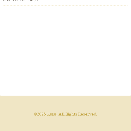
©2026
元町庵
. All Rights Reserved.