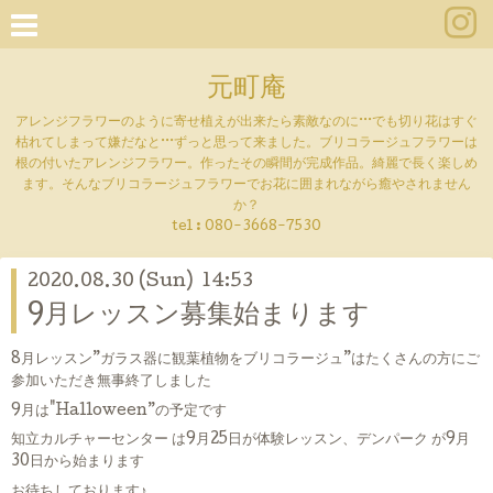
元町庵
アレンジフラワーのように寄せ植えが出来たら素敵なのに···でも切り花はすぐ
枯れてしまって嫌だなと···ずっと思って来ました。ブリコラージュフラワーは
根の付いたアレンジフラワー。作ったその瞬間が完成作品。綺麗で長く楽しめ
ます。そんなブリコラージュフラワーでお花に囲まれながら癒やされません
か？
tel :
080-3668-7530
2020.08.30 (Sun) 14:53
9月レッスン募集始まります
8月レッスン”ガラス器に観葉植物をブリコラージュ”はたくさんの方にご
参加いただき無事終了しました
9月は"Halloween”の予定です
知立カルチャーセンター は9月25日が体験レッスン、デンパーク が9月
30日から始まります
お待ちしております♪