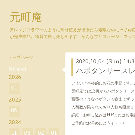
元町庵
アレンジフラワーのように寄せ植えが出来たら素敵なのに···でも
が完成作品。綺麗で長く楽しめます。そんなブリコラージュフラ
トップページ
2020.10.04 (Sun) 14:3
最新情報!
ハボタンリースレ
2026
いよいよ本格的にお花の季節です。
01
元町庵では12月からハボタンリー
薔薇のようなハボタンで春までずっ
2025
入荷数が限られており人数も限定３
06
詳細・お申し込みはHPまたはお電
2024
ご予約はお早めにどうぞ・・♪
11
08
02
01