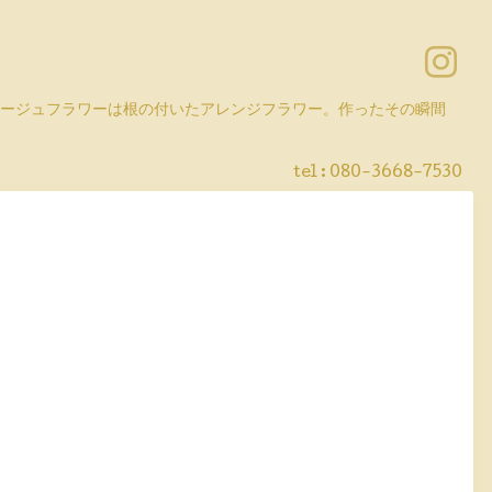
コラージュフラワーは根の付いたアレンジフラワー。作ったその瞬間
tel :
080-3668-7530
。