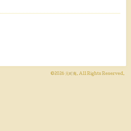
©2026
元町庵
. All Rights Reserved.